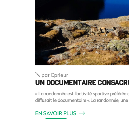
par
Cprieur
UN DOCUMENTAIRE CONSACRÉ 
« La randonnée est l'activité sportive préférée
diffusait le documentaire « La randonnée, une
EN SAVOIR PLUS