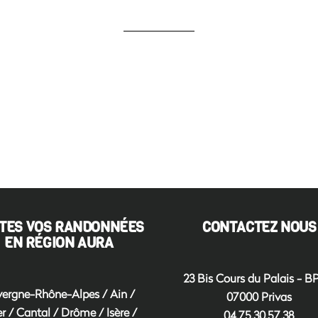
TES VOS RANDONNÉES
CONTACTEZ NOUS
EN RÉGION AURA
23 Bis Cours du Palais - B
ergne-Rhône-Alpes
/
Ain
/
07000 Privas
er
/
Cantal
/
Drôme
/
Isère
/
04.75.30.57.38