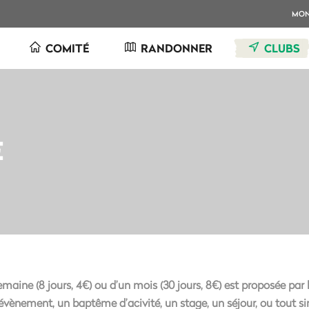
MO
COMITÉ
RANDONNER
CLUBS
E
emaine (8 jours, 4€) ou d’un mois (30 jours, 8€) est proposée pa
 évènement, un baptême d’acivité, un stage, un séjour, ou tout s