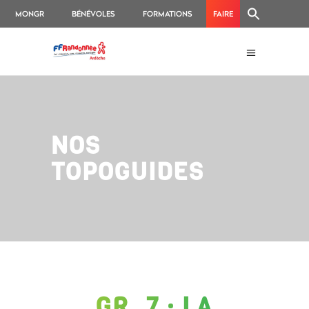
MONGR
BÉNÉVOLES
FORMATIONS
FAIRE
UN
DON
NOS
TOPOGUIDES
GR
7 : LA
®