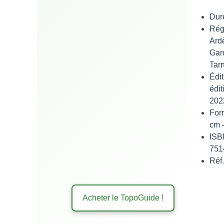
Duré
R
Ard
Gar
Tar
Édi
édi
202
For
cm 
IS
751
Réf
Acheter le TopoGuide !