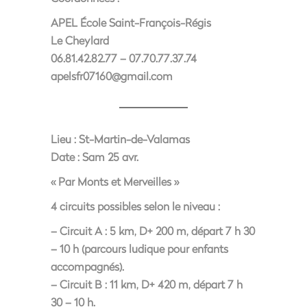
APEL École Saint-François-Régis
Le Cheylard
06.81.42.82.77 – 07.70.77.37.74
apelsfr07160@gmail.com
Lieu :
St-Martin-de-Valamas
Date :
Sam 25 avr.
« Par Monts et Merveilles »
4 circuits possibles selon le niveau :
– Circuit A : 5 km, D+ 200 m, départ 7 h 30
– 10 h (parcours ludique pour enfants
accompagnés).
– Circuit B : 11 km, D+ 420 m, départ 7 h
30 – 10 h.