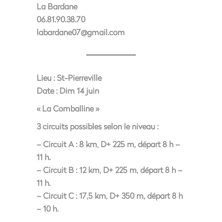
La Bardane
06.81.90.38.70
labardane07@gmail.com
Lieu :
St-Pierreville
Date :
Dim 14 juin
« La Comballine »
3 circuits possibles selon le niveau :
– Circuit A : 8 km, D+ 225 m, départ 8 h –
11 h.
– Circuit B : 12 km, D+ 225 m, départ 8 h –
11 h.
– Circuit C : 17,5 km, D+ 350 m, départ 8 h
– 10 h.